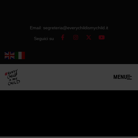
Email: segreteria@everychildismychild.it
Seguici su
MENU