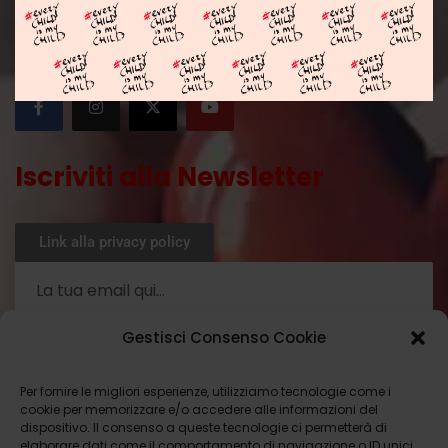
SEGUICI SU :
Iscriviti alla Newsletter
Link alla privacy policy
Gestisci Consenso Cookie
Ho letto la privacy policy
Per fornire le migliori esperienze, utilizziamo tecnologie come i
cookie per memorizzare e/o accedere alle informazioni del
ISCRIVITI ORA
dispositivo. Il consenso a queste tecnologie ci permetterà di
elaborare dati come il comportamento di navigazione o ID unici