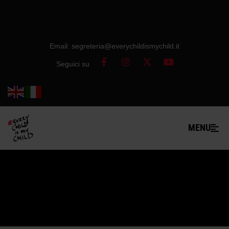
Email: segreteria@everychildismychild.it
Seguici su
MENU