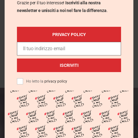
Grazie per il tuo interesse!
Iscriviti alla nostra
newsletter e unisciti a noi nel fare la differenza
.
Non ci sono eventi in questa giornata.
Notice
Lug
Questo mese
Set
PRIVACY POLICY
Il tuo indirizzo email
Subscribe to calendar
Email
ISCRIVITI
Ho letto la
privacy policy
Connettiti con la nostra missione! Seguici sui social
per condividere speranza e cambiare vite..