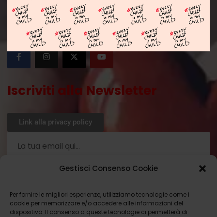
SEGUICI SU :
Iscriviti alla Newsletter
Link alla privacy policy
Gestisci Consenso Cookie
Ho letto la privacy policy
Per fornire le migliori esperienze, utilizziamo tecnologie come i
cookie per memorizzare e/o accedere alle informazioni del
ISCRIVITI ORA
dispositivo. Il consenso a queste tecnologie ci permetterà di