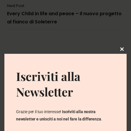
Next Post
Every Child in life and peace – Il nuovo progetto
al fianco di Soleterre
Clo
this
Nome
mod
Iscriviti alla
Email
Newsletter
Grazie per il tuo interesse!
Iscriviti alla nostra
Website
newsletter e unisciti a noi nel fare la differenza
.