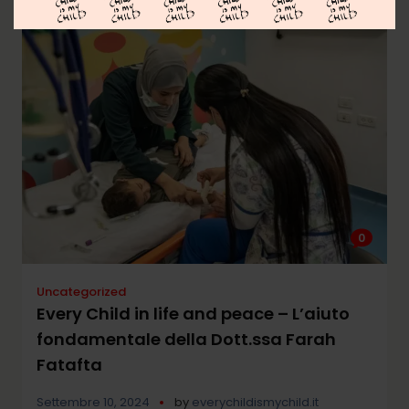
0
Uncategorized
Every Child in life and peace – L’aiuto
fondamentale della Dott.ssa Farah
Fatafta
Settembre 10, 2024
by
everychildismychild.it