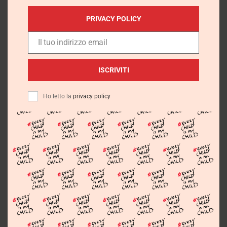
PRIVACY POLICY
Your Comment
Il tuo indirizzo email
Email
ISCRIVITI
Ho letto la
privacy policy
Salva il mio nome, email e sito web in questo
browser per la prossima volta che commento.
All comments are held for moderation.
Related Posts