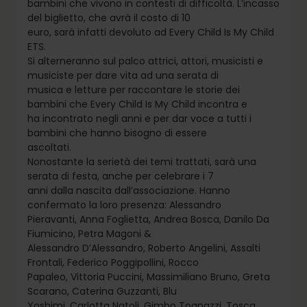
bambini che vivono in contesti di difficoltà. L’incasso
del biglietto, che avrà il costo di 10
euro, sarà infatti devoluto ad Every Child Is My Child
ETS.
Si alterneranno sul palco attrici, attori, musicisti e
musiciste per dare vita ad una serata di
musica e letture per raccontare le storie dei
bambini che Every Child Is My Child incontra e
ha incontrato negli anni e per dar voce a tutti i
bambini che hanno bisogno di essere
ascoltati.
Nonostante la serietà dei temi trattati, sarà una
serata di festa, anche per celebrare i 7
anni dalla nascita dall’associazione. Hanno
confermato la loro presenza: Alessandro
Pieravanti, Anna Foglietta, Andrea Bosca, Danilo Da
Fiumicino, Petra Magoni &
Alessandro D’Alessandro, Roberto Angelini, Assalti
Frontali, Federico Poggipollini, Rocco
Papaleo, Vittoria Puccini, Massimiliano Bruno, Greta
Scarano, Caterina Guzzanti, Blu
Yoshimi, Carlotta Natoli, Gimbo Tognazzi, Tosca