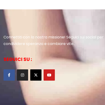
Connettiti con la nostra missione! Seguici sui social per
condividere speranza e cambiare vite..
SEGUICI SU :